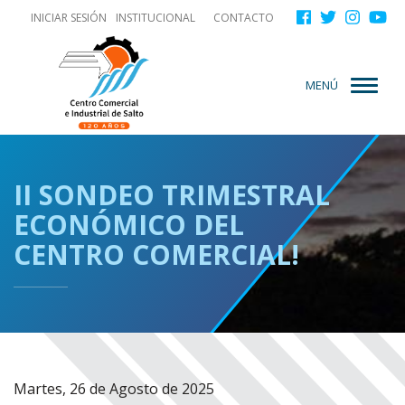
Menú
Pasar
INICIAR SESIÓN
INSTITUCIONAL
CONTACTO
Menu
al
de
contenido
Secundario
cuenta
principal
MENÚ
de
usuario
II SONDEO TRIMESTRAL
ECONÓMICO DEL
CENTRO COMERCIAL!
Martes, 26 de Agosto de 2025