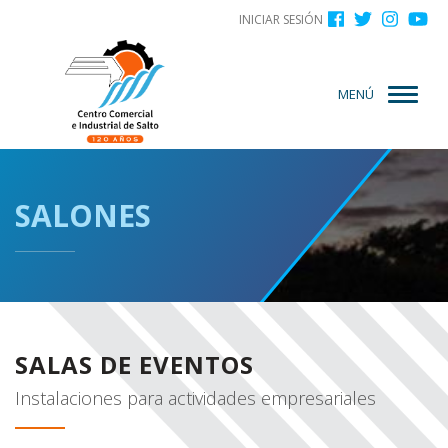
Menú
Pasar
INICIAR SESIÓN
al
de
contenido
cuenta
principal
MENÚ
de
usuario
SALONES
SALAS DE EVENTOS
Instalaciones para actividades empresariales