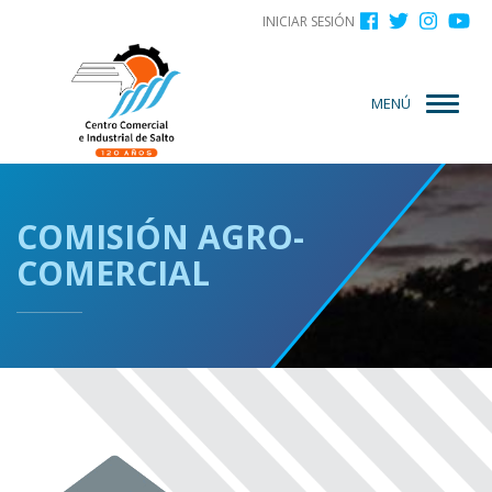
Menú
Pasar
INICIAR SESIÓN
al
de
contenido
cuenta
principal
MENÚ
de
usuario
COMISIÓN AGRO-
COMERCIAL