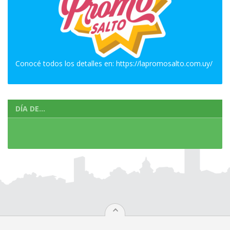
Conocé todos los detalles en:
https://lapromosalto.com.uy/
DÍA DE...