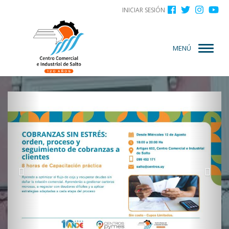
Menú
Pasar
INICIAR SESIÓN
al
de
contenido
cuenta
principal
MENÚ
de
usuario
Anterior
Sigu